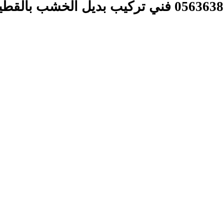
ديكورات بديل الخشب بالظهران ت: 0563638058 فني ت