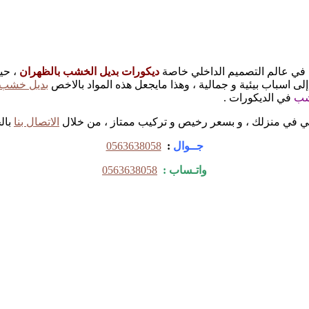
ت في عالم التصميم الداخلي خاصة
ديكورات بديل الخشب بالظهران
، حي
إلى اسباب بيئية و جمالية ، وهذا مايجعل هذه المواد بالاخص
بديل خشب
شب
في الديكورات .
ي في منزلك ، و بسعر رخيص و تركيب ممتاز ، من خلال
الاتصال بنا
بالج
جــوال
:
0563638058
واتـساب :
0563638058