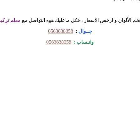
 بأفخم الألوان و ارخص الاسعار ، فكل ماعليك هوه التواصل مع
معلم تركي
جــوال
:
0563638058
واتـساب :
0563638058