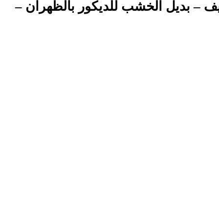
ركيب بديل الخشب بالقطيف – بديل الخشب للديكور بالظهران –