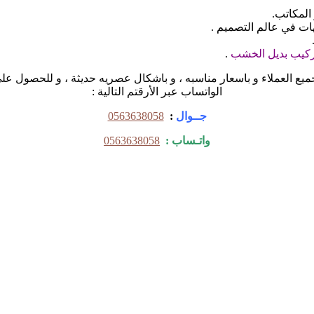
المكاتب.
ات في عالم التصميم .
كيب بديل الخشب
.
ميع العملاء و باسعار مناسبه ، و باشكال عصريه حديثة ، و للحصول على ه
الواتساب عبر الأرقتم التالية :
جــوال
:
0563638058
واتـساب :
0563638058