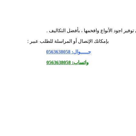
ير اجود الأنواع وافخمها ، بأفضل التكاليف .
بإمكانك الإتصال أو المراسلة للطلب عببر :
جـــــوال: 0563638058
واتساب: 0563638058