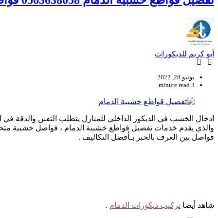
تفصيل قواطع خشبية الدمام 0563638058 قواطع جبس في الشرقية – فواصل بين الغرف بالخبر
أبو كريم للديكورات
يونيو 28, 2022
3 minute read
ادخال الخشب في الديكور الداخلي للمنازل يتطلب التفنن والدقة في ال
والذي يقدم خدمات تفصيل قواطع خشبية الدمام ، فواصل خشبية متحركة
فواصل بين الغرف بالخبر بـأفضل التكاليف .
شاهد أيضا
تركيب ديكورات الدمام
.