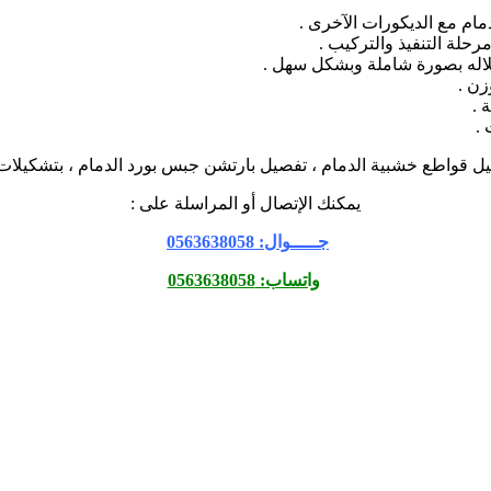
ام مع الديكورات الآخرى .
حلة التنفيذ والتركيب .
لاله بصورة شاملة وبشكل سهل .
زن .
 .
.
يل قواطع خشبية الدمام ، تفصيل بارتشن جبس بورد الدمام ، بتشكيلا
يمكنك الإتصال أو المراسلة على :
جـــــوال: 0563638058
واتساب: 0563638058