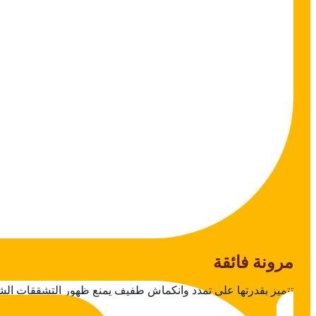
​مرونة فائقة
تتميز بقدرتها على تمدد وانكماش طفيف يمنع ظهور التشققات الشعر