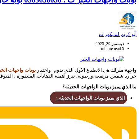
بويات واجهات الخبر ت : 0563638058 بويه خارجيه خشنه في الشرقية
أبو كريم للديكورات
ديسمبر 29, 2025
5 minute read
واجهة منزلك هي الانطباع الأول الذي يدوم، واختيار
بويات واجهات الخب
حرارة شمس مرتفعة ورطوبة، تبرز أهمية الدهانات المتطورة ، المتوفرة ل
​ما الذي يميز بويات الواجهات الحديثة؟
الذي يميز بويات الواجهات الحديثة
: