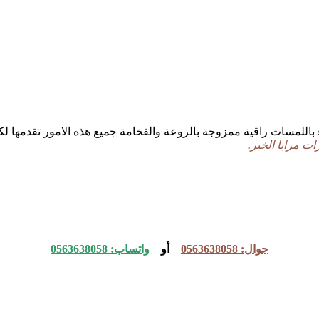
اللمسات راقية ممزوجة بالروعة والفخامة جميع هذه الامور تقدمها لك
ات مرايا الخبر
.
جوال: 0563638058
أو
واتساب: 0563638058