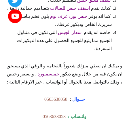
سقف معلق جبس
بتصميم حديث .
كذلك يقدم
اسقف جبس للصالات
بتصاميم جمالية رائعة .
كما انه يوفر
جبس بورد غرف نوم
بلون فخم يناسب
سريرك الخاص وديكور غرفتك .
خاصه انه يقدم
اسعار الجبس
التي تكون في متناول
الجميع مما يتيع للجميع الحصول على هذه الديكورات
المنفردة .
و يمكنك ان تعطي منزلك شعوراً بالفخامة و الرقي الذي يستحق
ان يكون فيه من خلال وضع ديكور
جمبسمبورد
، و بسعر رخيص
، وذلك بالتواصل معنا بالجوال أو الواتساب ، عبر الارقام التالية :
جــوال
:
0563638058
واتـساب :
0563638058