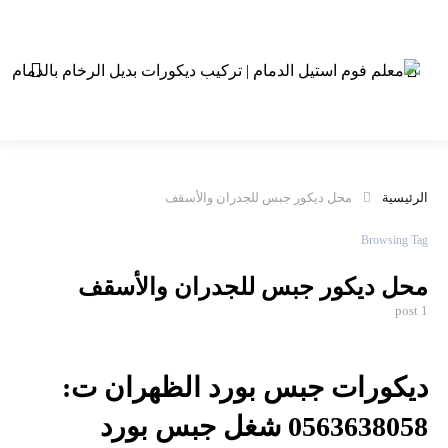
الرئيسية
محل ديكور جبس للجدران والأسقف
Browsing Tag
محل ديكور جبس للجدران والأسقف
1 post
ديكورات جبس بورد الظهران ت:
0563638058 شغل جبس بورد