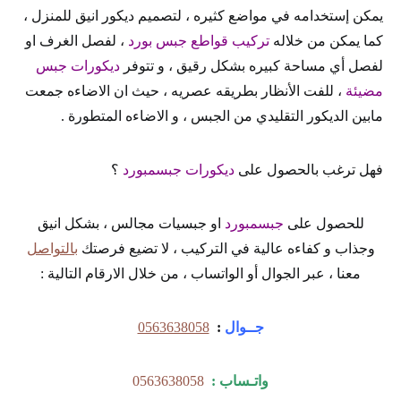
يمكن إستخدامه في مواضع كثيره ، لتصميم ديكور انيق للمنزل ،
كما يمكن من خلاله
تركيب قواطع جبس بورد
، لفصل الغرف او
لفصل أي مساحة كبيره بشكل رقيق ، و تتوفر
ديكورات جبس
مضيئة
، للفت الأنظار بطريقه عصريه ، حيث ان الاضاءه جمعت
مابين الديكور التقليدي من الجبس ، و الاضاءه المتطورة .
فهل ترغب بالحصول على
ديكورات جبسمبورد
؟
للحصول على
جبسمبورد
او جبسيات مجالس ، بشكل انيق
وجذاب و كفاءه عالية في التركيب ، لا تضيع فرصتك
بالتواصل
معنا ، عبر الجوال أو الواتساب ، من خلال الارقام التالية :
جــوال
:
0563638058
واتـساب :
0563638058