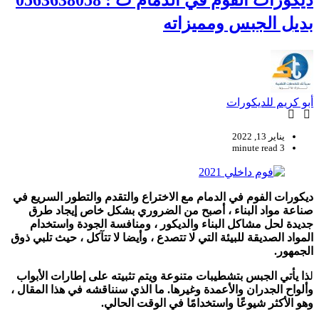
ديكورات الفوم في الدمام ت : 0563638058
بديل الجبس ومميزاته
أبو كريم للديكورات
يناير 13, 2022
3 minute read
ديكورات الفوم في الدمام مع الاختراع والتقدم والتطور السريع في
صناعة مواد البناء ، أصبح من الضروري بشكل خاص إيجاد طرق
جديدة لحل مشاكل البناء والديكور ، ومنافسة الجودة واستخدام
المواد الصديقة للبيئة التي لا تتصدع ، وأيضا لا تتآكل ، حيث تلبي ذوق
الجمهور.
ل
ذا يأتي الجبس بتشطيبات متنوعة ويتم تثبيته على إطارات الأبواب
وألواح الجدران والأعمدة وغيرها. ما الذي سنناقشه في هذا المقال ،
وهو الأكثر شيوعًا واستخدامًا في الوقت الحالي.