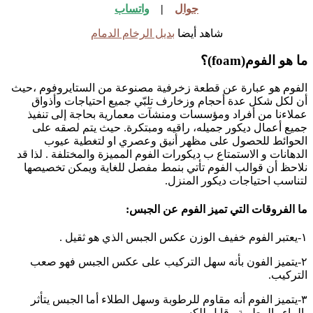
جوال
|
واتساب
شاهد أيضا
بديل الرخام الدمام
ما هو الفوم(foam)؟
الفوم هو عبارة عن قطعة زخرفية مصنوعة من الستايروفوم ،حيث
أن لكل شكل عدة أحجام وزخارف تلبّي جميع احتياجات وأذواق
عملاءنا من أفراد ومؤسسات ومنشآت معمارية بحاجة إلى تنفيذ
جميع أعمال ديكور جميله، راقيه ومبتكرة. حيث يتم لصقه على
الحوائط للحصول على مظهر أنيق وعصري او لتغطية عيوب
الدهانات و الاستمتاع ب ديكورات الفوم المميزة والمختلفة . لذا قد
نلاحظ أن قوالب الفوم تأتي بنمط مفصل للغاية ويمكن تخصيصها
لتناسب احتياجات ديكور المنزل.
ما الفروقات التي تميز الفوم عن الجبس:
١-يعتبر الفوم خفيف الوزن عكس الجبس الذي هو ثقيل .
٢-يتميز الفون بأنه سهل التركيب على عكس الجبس فهو صعب
التركيب.
٣-يتميز الفوم أنه مقاوم للرطوبة وسهل الطلاء أما الجبس يتأثر
بالماء والرطوبة وقابل للكسر.