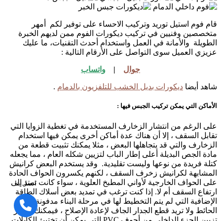
قام فوم استيل توريد وتركيب الاحساء على توفير لكم أمهر
متخصصين وفنيين في تركيب ديكورات الفوم ممن لديهم الخبرة
الطويلة والأمانة في العمل واستخدام أحدث التقنيات، ما عليك
عزيزي العميل سوى التواصل على الأرقام التالية :
جوال
|
واتساب
شاهد أيضا
ديكورات بديل الخشب للتلفزيون بالدمام
.
الأماكن التي يمكن تركيب الجبس فيها :
على الرغم من انتشار الزخارف المستخدمة في تغطية الزوايا التي
تقابل السقف ، إلا أن هناك عدة أماكن أخرى يمكن فيها استخدام
الزخارف والتي قد يتجاهلها البعض ، مثلا يمكنك تثبيت قطعة من
مادة الجص البديلة أعلى إطار الباب لتزيين شكله العام ، مما يجعله
كتلة فريدة من نوعها وليست تقليدية. وقد يستخدم البعض كرانيش
المشابهة لكرانيش زخرف السقف ، لكنهم يكسرون الحواف الحادة
على الحواف الخارجية لأواني المطبخ العلوية ، سواء كانت تمتد إلى
اتصل بنا
ارتفاع السقف أم لا. إذا كنت ترغب في تمديد بعض أسلاك الطاقة
الإضافية التي لم يتم التخطيط لها في مرحلة البناء مدفونة في
الحائط ولا تريد قطع الجدار الجاف لإعادة الإصلاح ، فيمكنك اختيار
تزيين الجزء الداخلي من أجوف PVC التي يمكن أن تختبئ الكابلات