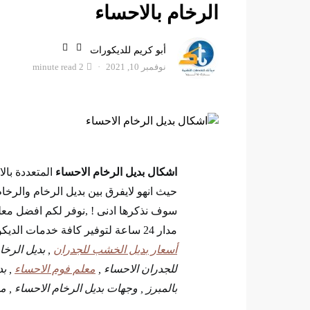
الرخام بالاحساء
أبو كريم للديكورات
نوفمبر 10, 2021
2 minute read
اشكال بديل الرخام الاحساء
المتعددة بال
حيث انهو لايفرق بين بديل الرخام والرخام
سوف نذكرها ادنى ! ,نوفر لكم افضل مع
مدار 24 ساعة لتوفير كافة خدمات الديكورات والاصباغ بالاحساء ,
أسعار بديل الخشب للجدران
, بديل الرخا
للجدران الاحساء ,
معلم فوم الاحساء
, بد
بالمبرز , وجهات بديل الرخام الاحساء , م