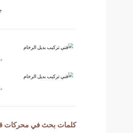
ج
فن
فن
كلمات بحث في محركات قو