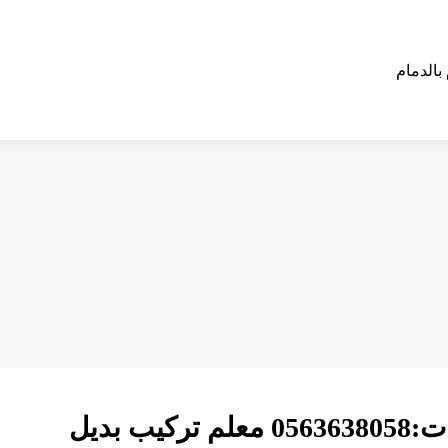
اشكال بديل الرخام الاحساء ت:0563638058 معلم تركيب بديل