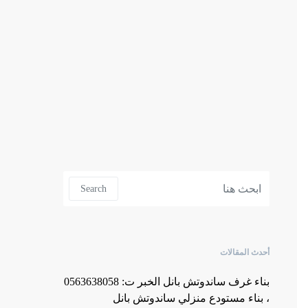
Search for:
Search
أحدث المقالات
بناء غرف ساندوتش بانل الخبر ت: 0563638058
، بناء مستودع منزلي ساندوتش بانل