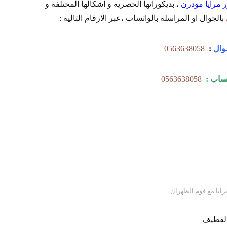
ر مرايا مودرن
، بديكوراتها الحصريه و اشكالها المختلفة و
بالجوال او المراسلة بالواتساب ،عبر الارقام التالية :
وال
:
0563638058
ـساب :
0563638058
رايا مع فوم الظهران