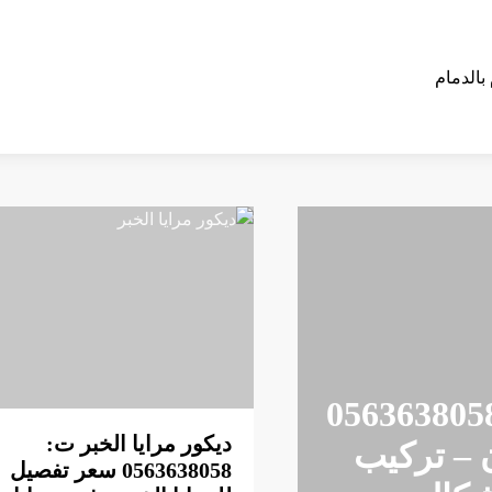
صيل مرايا القطيف ت: 0563638058
ديكور مرايا الخبر ت:
 – تركيب
0563638058 سعر تفصيل