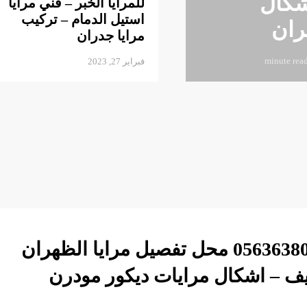
شكال
للمرايا الخبر – فني مرايا
استيل الدمام – تركيب
ران
مرايا جدران
فبراير 27, 2023
تفصيل مرايا القطيف ت: 0563638058 محل تفصيل مرايا الظهران
يف – اشكال مرايات ديكور مودرن