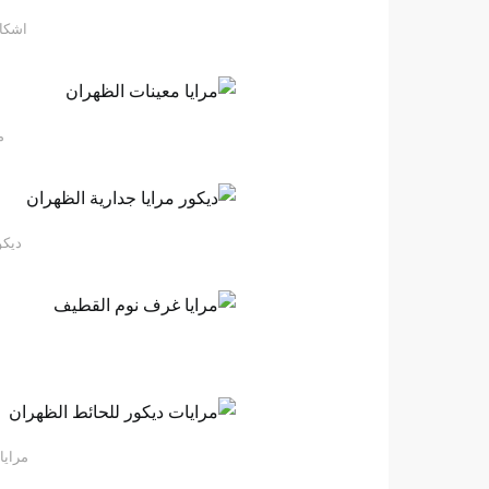
اشكا
م
ديكو
مرايا