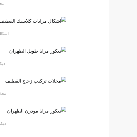
محل
اشكال
ديك
محلا
ديكو