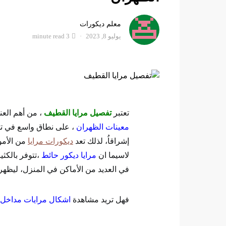
معلم ديكورات
يوليو 8, 2023
3 minute read
تعتبر
تفصيل مرايا القطيف
، من أهم العن
معينات الظهران
، على نطاق واسع في تحسي
إشراقاُ، لذلك تعد
ديكورات مرايا
من الأمو
لاسيما ان
مرايا ديكور حائط
،تتوفر بالكثي
في العديد من الأماكن في المنزل، ليظهر 
فهل تريد مشاهدة
اشكال مرايات مداخل 