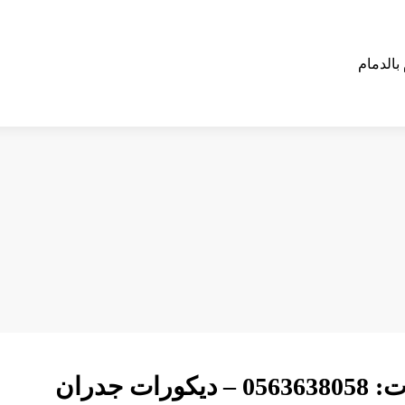
تركيب ديكورات فوم الدمام ت: 0563638058 – ديكورات جدران