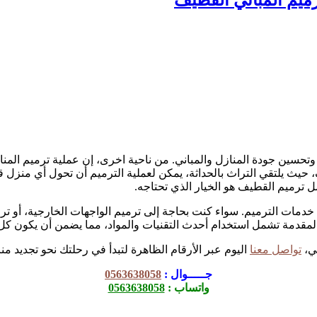
د وتحسين جودة المنازل والمباني. من ناحية اخرى، إن عملية ترميم المن
، حيث يلتقي التراث بالحداثة، يمكن لعملية الترميم أن تحول أي منزل ق
ترميم القطيف هو الخيار الذي تحتاجه.
 خدمات الترميم. سواء كنت بحاجة إلى ترميم الواجهات الخارجية، أو ت
ي المقدمة تشمل استخدام أحدث التقنيات والمواد، مما يضمن أن يكون ك
لي،
تواصل معنا
اليوم عبر الأرقام الظاهرة لتبدأ في رحلتك نحو تجديد من
جـــــوال :
0563638058
واتساب :
0563638058