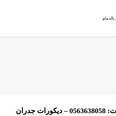
تركيب ديكورات فوم الدمام ت: 0563638058 – ديكورات جدران