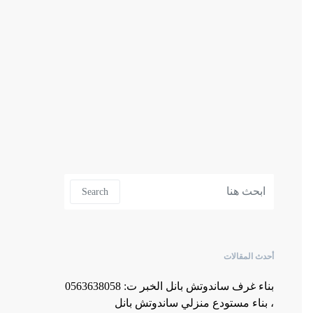
Search for:
Search
أحدث المقالات
بناء غرف ساندوتش بانل الخبر ت: 0563638058
، بناء مستودع منزلي ساندوتش بانل